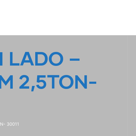
S
LINHA AMARELA
FALE CONOSCO
1 LADO –
 2,5TON-
N- 30011