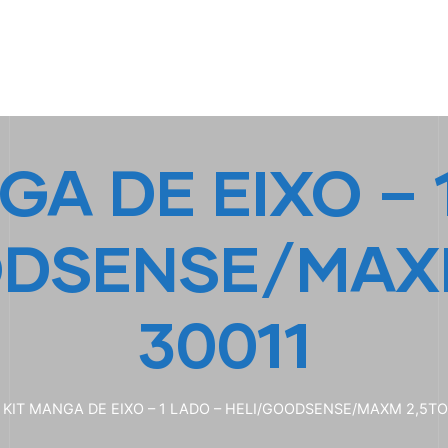
HOME
A EMPRESA
EMPILHADEIRAS
PEÇA
GA DE EIXO – 
ODSENSE/MAXM
30011
KIT MANGA DE EIXO – 1 LADO – HELI/GOODSENSE/MAXM 2,5TO