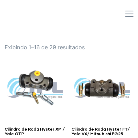
IPL EMPILHADEIRAS
M
Peças para Empilhadeiras
Exibindo 1–16 de 29 resultados
Cilindro de Roda Hyster XM /
Cilindro de Roda Hyster FT/
Yale GTP
Yale VX/ Mitsubishi FG25