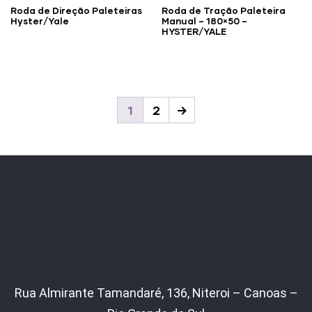
Roda de Direção Paleteiras
Roda de Tração Paleteira
Hyster/Yale
Manual – 180×50 –
HYSTER/YALE
1
2
→
Rua Almirante Tamandaré, 136, Niteroi – Canoas –