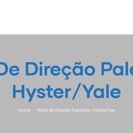
HOME
A EMPRESA
EMPILHADEIRAS
PEÇA
e Direção Pal
Hyster/Yale
Home
Roda de Direção Paleteiras Hyster/Yale