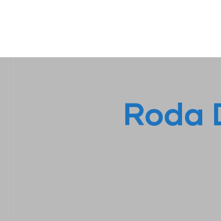
IPL EMPILHADEIRAS
Peças para Empilhadeiras
Roda D