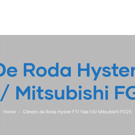
HOME
A EMPRESA
EMPILHADEIRAS
PEÇA
 De Roda Hyster
/ Mitsubishi F
Home
Cilindro de Roda Hyster FT/ Yale VX/ Mitsubishi FG25