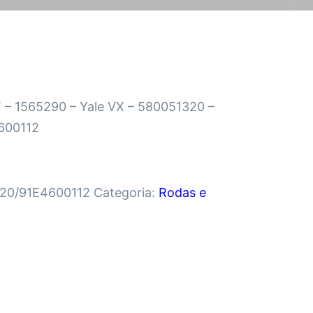
T – 1565290 – Yale VX – 580051320 –
4600112
20/91E4600112
Categoria:
Rodas e