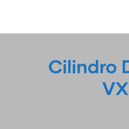
IPL EMPILHADEIRAS
Peças para Empilhadeiras
Cilindro
VX