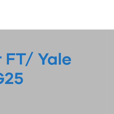
S
LINHA AMARELA
FALE CONOSCO
 FT/ Yale
G25