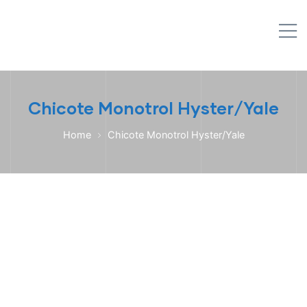
IPL EMPILHADEIRAS
M
Peças para Empilhadeiras
Chicote Monotrol Hyster/Yale
Home
Chicote Monotrol Hyster/Yale