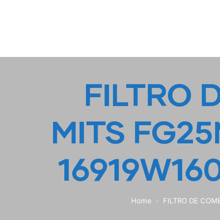
IPL EMPILHADEIRAS
Peças para Empilhadeiras
FILTRO 
MITS FG25
16919W16
Home
FILTRO DE COMB