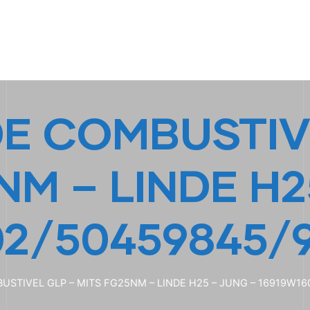
HOME
A EMPRESA
EMPILHADEIRAS
PEÇA
DE COMBUSTIV
NM – LINDE H2
02/50459845/9
USTIVEL GLP – MITS FG25NM – LINDE H25 – JUNG – 16919W1