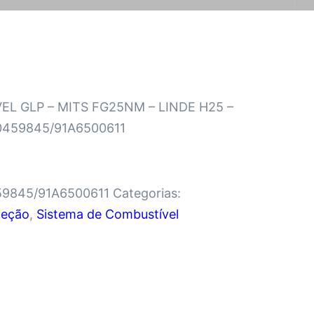
EL GLP – MITS FG25NM – LINDE H25 –
0459845/91A6500611
59845/91A6500611
Categorias:
jeção
,
Sistema de Combustível