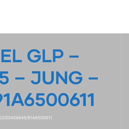
S
LINHA AMARELA
FALE CONOSCO
EL GLP –
5 – JUNG –
1A6500611
602/50459845/91A6500611