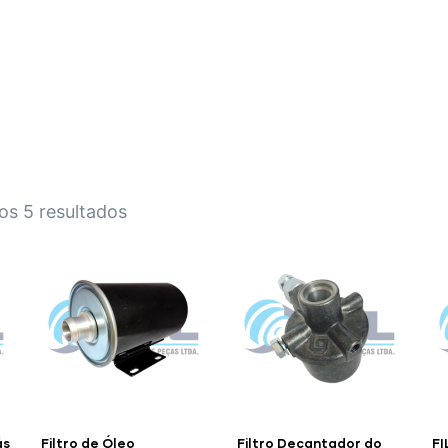
HOME
A EMPRESA
EMPILHADEIRAS
PEÇA
os 5 resultados
ás
Filtro de Óleo
Filtro Decantador do
F