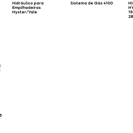
Hidráulico para
Sistema de Gás 4100
HI
Empilhadeiras
HY
Hyster/Yale
1
2
5