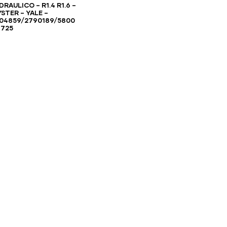
DRAULICO – R1.4 R1.6 –
STER – YALE –
504859/2790189/5800
8725