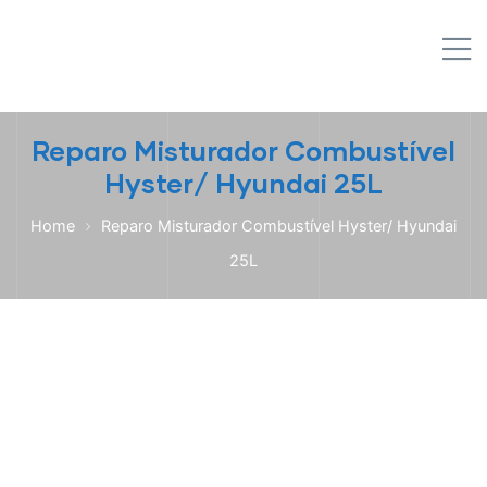
IPL EMPILHADEIRAS
M
Peças para Empilhadeiras
Reparo Misturador Combustível
Hyster/ Hyundai 25L
Home
Reparo Misturador Combustível Hyster/ Hyundai
25L