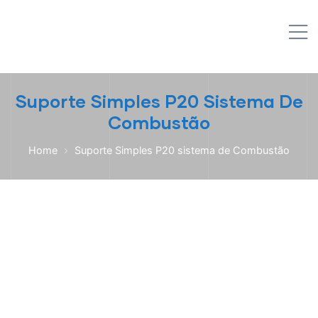
IPL EMPILHADEIRAS
M
Peças para Empilhadeiras
Suporte Simples P20 Sistema De
Combustão
Home
Suporte Simples P20 sistema de Combustão