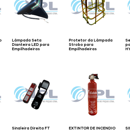
o
Lâmpada Seta
Protetor da Lâmpada
Se
Dianteira LED para
Strobo para
pa
Empilhadeiras
Empilhadeiras
H
Sinaleira Direita FT
EXTINTOR DE INCENDIO
SI