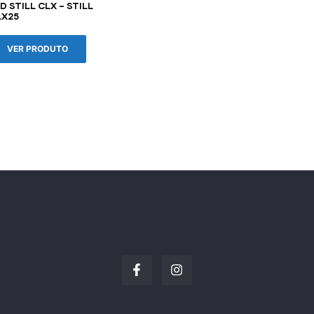
D STILL CLX – STILL
LX25
VER PRODUTO