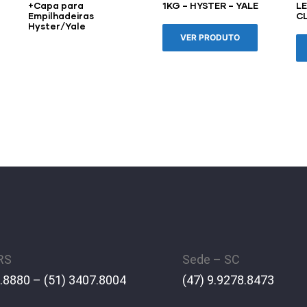
+Capa para
1KG – HYSTER – YALE
LE
Empilhadeiras
C
Hyster/Yale
VER PRODUTO
 RS
Sede – SC
.8880 – (51) 3407.8004
(47) 9.9278.8473