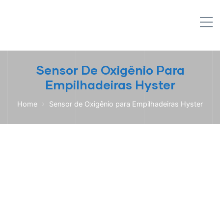
IPL EMPILHADEIRAS
M
Peças para Empilhadeiras
Sensor De Oxigênio Para
Empilhadeiras Hyster
Home
Sensor de Oxigênio para Empilhadeiras Hyster