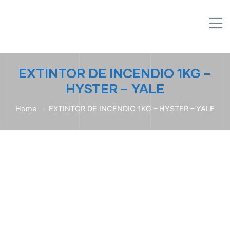
IPL EMPILHADEIRAS
M
Peças para Empilhadeiras
EXTINTOR DE INCENDIO 1KG –
HYSTER – YALE
Home
EXTINTOR DE INCENDIO 1KG – HYSTER – YALE