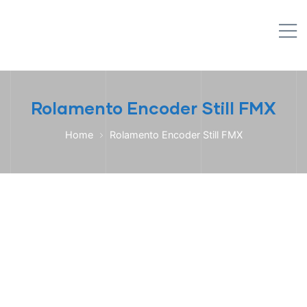
IPL EMPILHADEIRAS
M
Peças para Empilhadeiras
Rolamento Encoder Still FMX
Home
Rolamento Encoder Still FMX