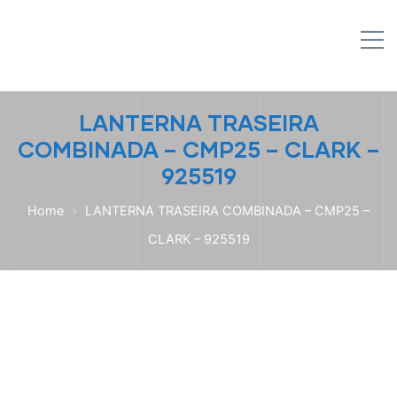
IPL EMPILHADEIRAS
M
Peças para Empilhadeiras
LANTERNA TRASEIRA
COMBINADA – CMP25 – CLARK –
925519
Home
LANTERNA TRASEIRA COMBINADA – CMP25 –
CLARK – 925519