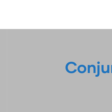
IPL EMPILHADEIRAS
Peças para Empilhadeiras
Conju