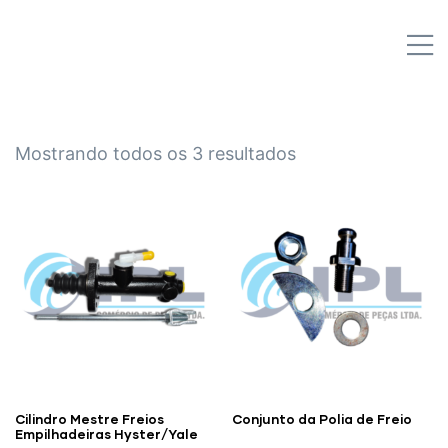
IPL EMPILHADEIRAS
M
Peças para Empilhadeiras
Mostrando todos os 3 resultados
Cilindro Mestre Freios
Conjunto da Polia de Freio
Empilhadeiras Hyster/Yale