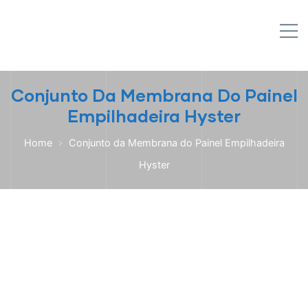
IPL EMPILHADEIRAS
M
Peças para Empilhadeiras
Conjunto Da Membrana Do Painel
Empilhadeira Hyster
Home
Conjunto da Membrana do Painel Empilhadeira
Hyster