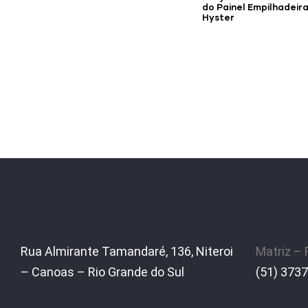
do Painel Empilhadeir
Hyster
Rua Almirante Tamandaré, 136, Niteroi
Matriz –
– Canoas – Rio Grande do Sul
(51) 3737