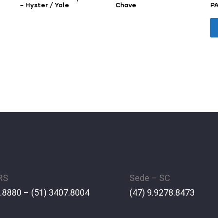
a
– Hyster / Yale
Chave
P
 RS
Sede – SC
.8880 – (51) 3407.8004
(47) 9.9278.8473