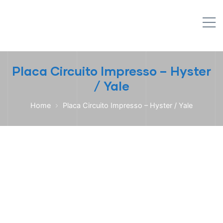
IPL EMPILHADEIRAS
M
Peças para Empilhadeiras
Placa Circuito Impresso – Hyster
/ Yale
Home
Placa Circuito Impresso – Hyster / Yale