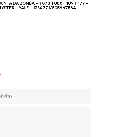
JUNTA DA BOMBA – T078 T080 T109 H177 –
HYSTER – YALE – 1334771/505967584
*