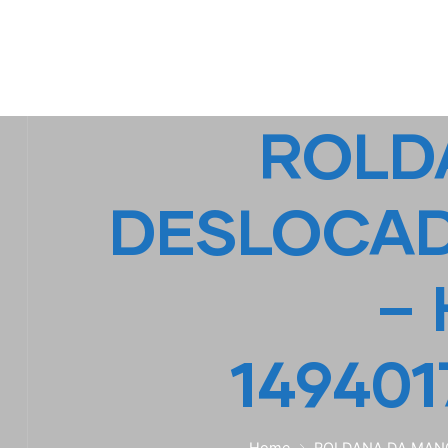
IPL EMPILHADEIRAS
Peças para Empilhadeiras
ROLD
DESLOCAD
– 
149401
Home
ROLDANA DA MANG