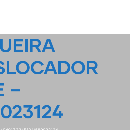
S
LINHA AMARELA
FALE CONOSCO
UEIRA
ESLOCADOR
E –
0023124
494017/1345194/580023124