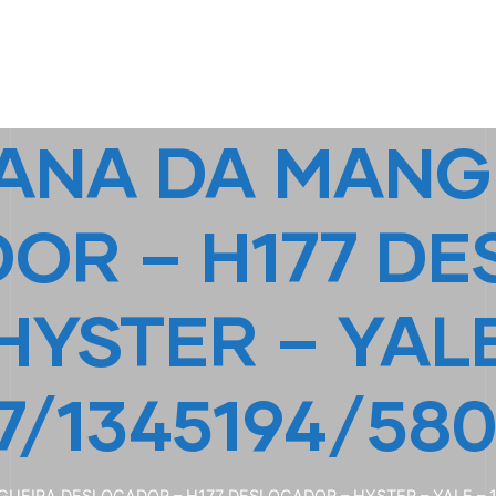
HOME
A EMPRESA
EMPILHADEIRAS
PEÇA
ANA DA MANG
OR – H177 D
HYSTER – YAL
7/1345194/58
UEIRA DESLOCADOR – H177 DESLOCADOR – HYSTER – YALE – 1