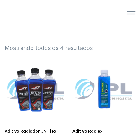
IPL EMPILHADEIRAS
M
Peças para Empilhadeiras
Mostrando todos os 4 resultados
Aditivo Radiador JN Flex
Aditivo Radiex