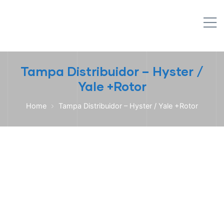
IPL EMPILHADEIRAS
M
Peças para Empilhadeiras
Tampa Distribuidor – Hyster /
Yale +Rotor
Home
Tampa Distribuidor – Hyster / Yale +Rotor