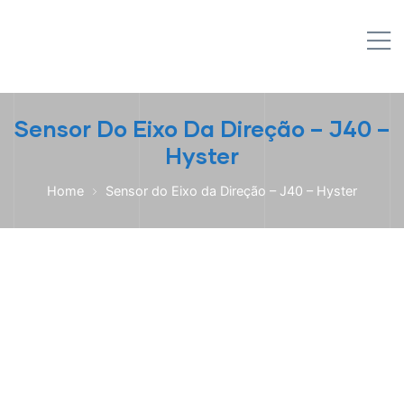
IPL EMPILHADEIRAS
M
Peças para Empilhadeiras
Sensor Do Eixo Da Direção – J40 –
Hyster
Home
Sensor do Eixo da Direção – J40 – Hyster