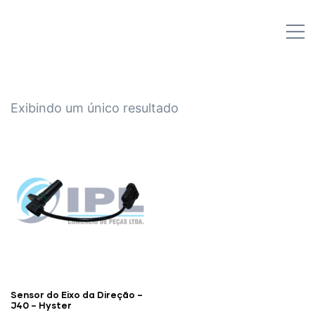
IPL EMPILHADEIRAS
M
Peças para Empilhadeiras
Exibindo um único resultado
Sensor do Eixo da Direção –
J40 – Hyster