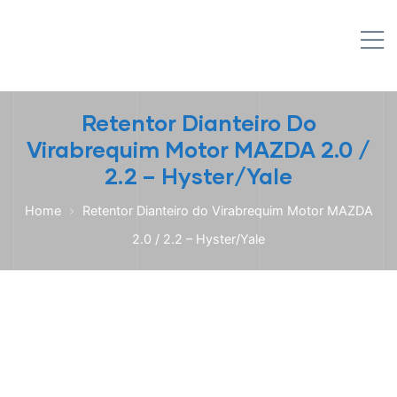
IPL EMPILHADEIRAS
M
Peças para Empilhadeiras
Retentor Dianteiro Do
Virabrequim Motor MAZDA 2.0 /
2.2 – Hyster/Yale
Home
Retentor Dianteiro do Virabrequim Motor MAZDA
2.0 / 2.2 – Hyster/Yale