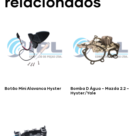
relacionados
Botão Mini Alavanca Hyster
Bomba D Água – Mazda 2.2 –
Hyster/Yale