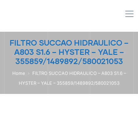
IPL EMPILHADEIRAS
M
Peças para Empilhadeiras
FILTRO SUCCAO HIDRAULICO –
A803 S1.6 – HYSTER – YALE –
355859/1489892/580021053
Home
FILTRO SUCCAO HIDRAULICO – A803 S1.6 –
HYSTER – YALE – 355859/1489892/580021053