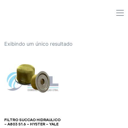
IPL EMPILHADEIRAS
M
Peças para Empilhadeiras
Exibindo um único resultado
FILTRO SUCCAO HIDRAULICO
– A803 S1.6 – HYSTER – YALE