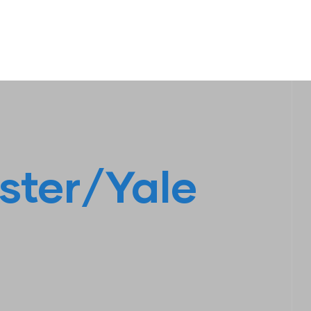
S
LINHA AMARELA
FALE CONOSCO
yster/Yale