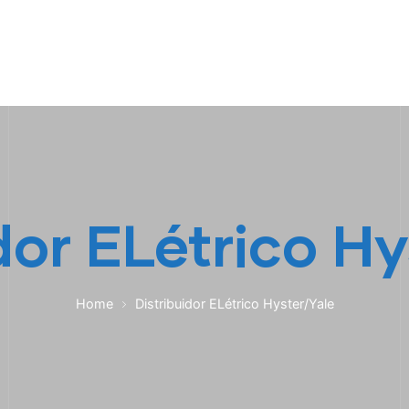
HOME
A EMPRESA
EMPILHADEIRAS
PEÇA
dor ELétrico H
Home
Distribuidor ELétrico Hyster/Yale