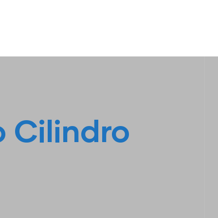
S
LINHA AMARELA
FALE CONOSCO
 Cilindro