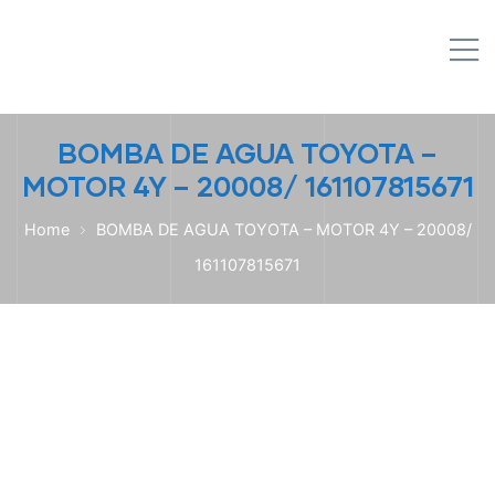
IPL EMPILHADEIRAS
M
Peças para Empilhadeiras
BOMBA DE AGUA TOYOTA –
MOTOR 4Y – 20008/ 161107815671
Home
BOMBA DE AGUA TOYOTA – MOTOR 4Y – 20008/
161107815671