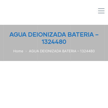
IPL EMPILHADEIRAS
M
Peças para Empilhadeiras
AGUA DEIONIZADA BATERIA –
1324480
Home
AGUA DEIONIZADA BATERIA – 1324480