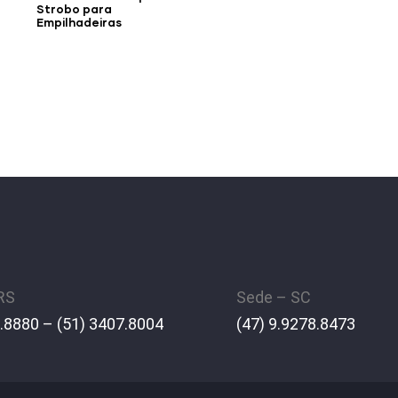
Strobo para
Empilhadeiras
 RS
Sede – SC
.8880 – (51) 3407.8004
(47) 9.9278.8473