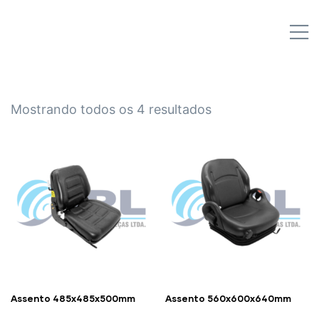
IPL EMPILHADEIRAS
M
Peças para Empilhadeiras
Mostrando todos os 4 resultados
Assento 485x485x500mm
Assento 560x600x640mm