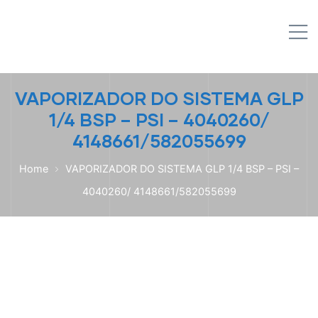
IPL EMPILHADEIRAS
M
Peças para Empilhadeiras
VAPORIZADOR DO SISTEMA GLP
1/4 BSP – PSI – 4040260/
4148661/582055699
Home
VAPORIZADOR DO SISTEMA GLP 1/4 BSP – PSI –
4040260/ 4148661/582055699