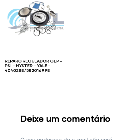
REPARO REGULADOR GLP –
PSI – HYSTER – YALE –
4040288/582016998
Deixe um comentário
O seu endereço de e-mail não será