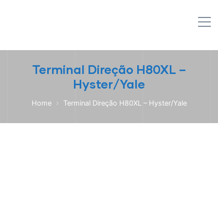
IPL EMPILHADEIRAS
M
Peças para Empilhadeiras
Terminal Direção H80XL –
Hyster/Yale
Home
Terminal Direção H80XL – Hyster/Yale