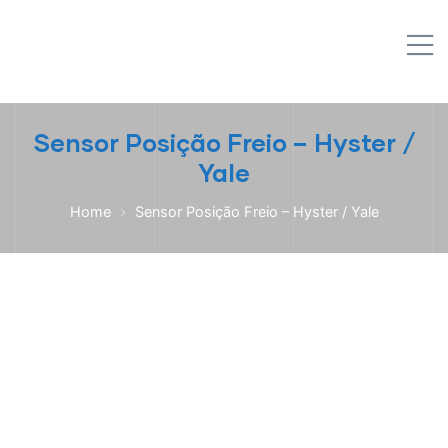
IPL EMPILHADEIRAS
M
Peças para Empilhadeiras
Sensor Posição Freio – Hyster /
Yale
Home
Sensor Posição Freio – Hyster / Yale