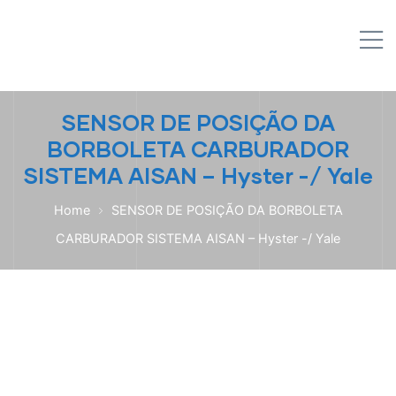
IPL EMPILHADEIRAS
M
Peças para Empilhadeiras
SENSOR DE POSIÇÃO DA
BORBOLETA CARBURADOR
SISTEMA AISAN – Hyster -/ Yale
Home
SENSOR DE POSIÇÃO DA BORBOLETA
CARBURADOR SISTEMA AISAN – Hyster -/ Yale