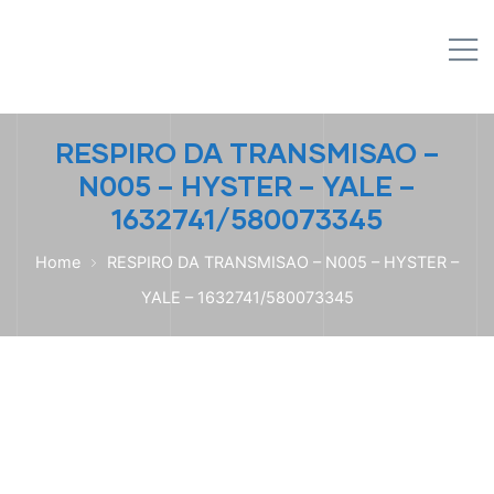
IPL EMPILHADEIRAS
M
Peças para Empilhadeiras
RESPIRO DA TRANSMISAO –
N005 – HYSTER – YALE –
1632741/580073345
Home
RESPIRO DA TRANSMISAO – N005 – HYSTER –
YALE – 1632741/580073345