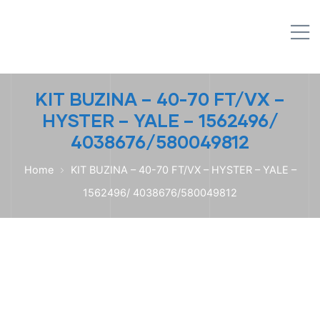
IPL EMPILHADEIRAS
M
Peças para Empilhadeiras
KIT BUZINA – 40-70 FT/VX –
HYSTER – YALE – 1562496/
4038676/580049812
Home
KIT BUZINA – 40-70 FT/VX – HYSTER – YALE –
1562496/ 4038676/580049812