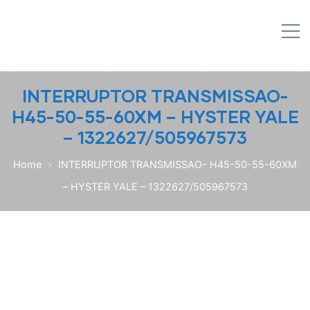
IPL EMPILHADEIRAS
M
Peças para Empilhadeiras
INTERRUPTOR TRANSMISSAO-
H45-50-55-60XM – HYSTER YALE
– 1322627/505967573
Home
INTERRUPTOR TRANSMISSAO- H45-50-55-60XM
– HYSTER YALE – 1322627/505967573