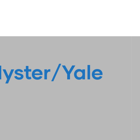
S
LINHA AMARELA
FALE CONOSCO
Hyster/Yale