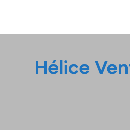
IPL EMPILHADEIRAS
Peças para Empilhadeiras
Hélice Ven