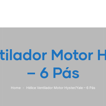
HOME
A EMPRESA
EMPILHADEIRAS
PEÇA
tilador Motor 
– 6 Pás
Home
Hélice Ventilador Motor Hyster/Yale – 6 Pás