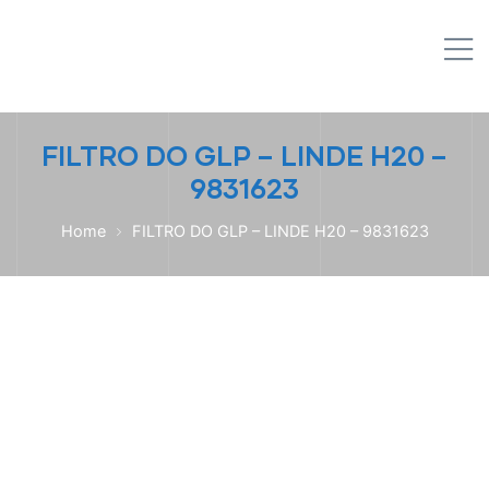
IPL EMPILHADEIRAS
M
Peças para Empilhadeiras
FILTRO DO GLP – LINDE H20 –
9831623
Home
FILTRO DO GLP – LINDE H20 – 9831623