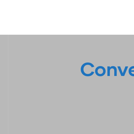
IPL EMPILHADEIRAS
Peças para Empilhadeiras
Conve