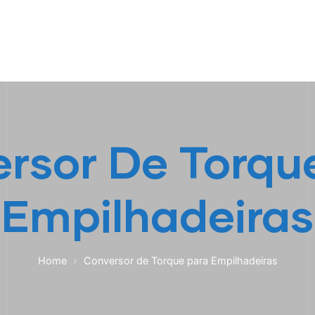
HOME
A EMPRESA
EMPILHADEIRAS
PEÇA
rsor De Torqu
Empilhadeiras
Home
Conversor de Torque para Empilhadeiras