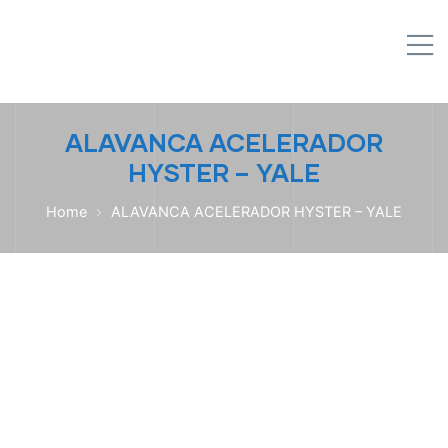
IPL EMPILHADEIRAS
M
Peças para Empilhadeiras
ALAVANCA ACELERADOR
HYSTER – YALE
Home
ALAVANCA ACELERADOR HYSTER – YALE