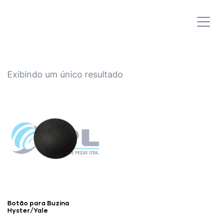
IPL EMPILHADEIRAS
M
Peças para Empilhadeiras
Exibindo um único resultado
Botão para Buzina
Hyster/Yale