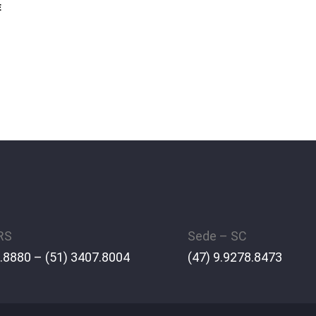
E
 RS
Sede – SC
.8880 – (51) 3407.8004
(47) 9.9278.8473