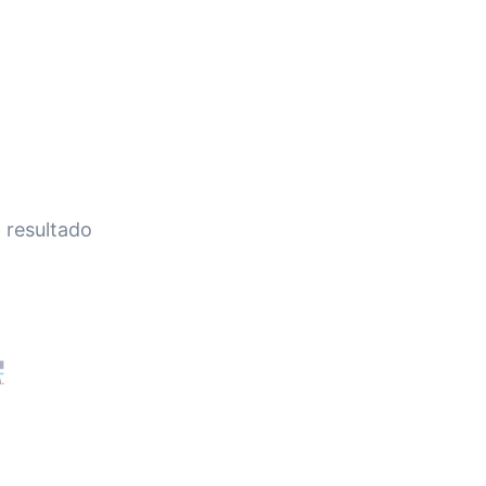
HOME
A EMPRESA
EMPILHADEIRAS
PEÇA
 resultado