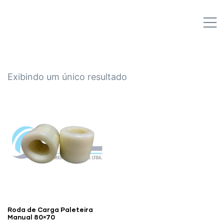
IPL EMPILHADEIRAS
M
Peças para Empilhadeiras
Exibindo um único resultado
Roda de Carga Paleteira
Manual 80×70