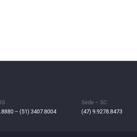
 RS
Sede – SC
.8880 – (51) 3407.8004
(47) 9.9278.8473