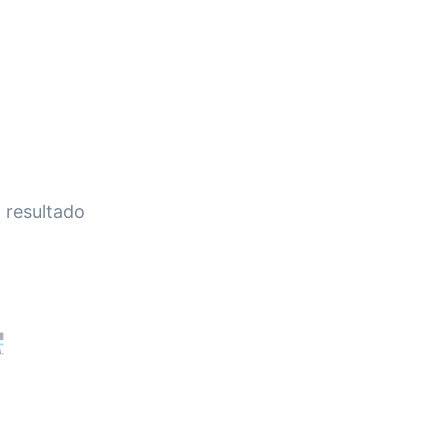
HOME
A EMPRESA
EMPILHADEIRAS
PEÇA
 resultado