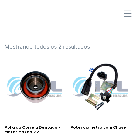
IPL EMPILHADEIRAS
M
Peças para Empilhadeiras
Mostrando todos os 2 resultados
Polia da Correia Dentada –
Potenciômetro com Chave
Motor Mazda 2.2